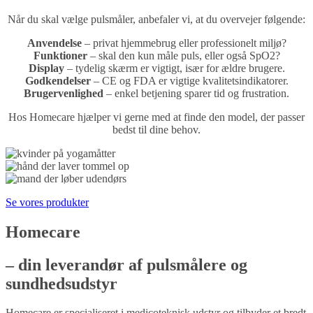
Når du skal vælge pulsmåler, anbefaler vi, at du overvejer følgende:
Anvendelse
– privat hjemmebrug eller professionelt miljø?
Funktioner
– skal den kun måle puls, eller også SpO2?
Display
– tydelig skærm er vigtigt, især for ældre brugere.
Godkendelser
– CE og FDA er vigtige kvalitetsindikatorer.
Brugervenlighed
– enkel betjening sparer tid og frustration.
Hos Homecare hjælper vi gerne med at finde den model, der passer
bedst til dine behov.
Se vores produkter
Homecare
– din leverandør af pulsmålere og
sundhedsudstyr
Homecare er specialiseret i medicoteknisk udstyr og tilbyder et bredt