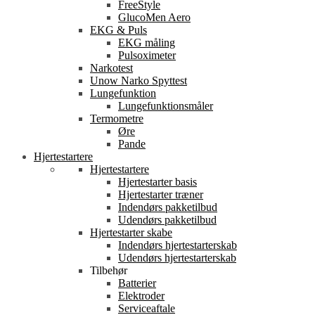
FreeStyle
GlucoMen Aero
EKG & Puls
EKG måling
Pulsoximeter
Narkotest
Unow Narko Spyttest
Lungefunktion
Lungefunktionsmåler
Termometre
Øre
Pande
Hjertestartere
Hjertestartere
Hjertestarter basis
Hjertestarter træner
Indendørs pakketilbud
Udendørs pakketilbud
Hjertestarter skabe
Indendørs hjertestarterskab
Udendørs hjertestarterskab
Tilbehør
Batterier
Elektroder
Serviceaftale