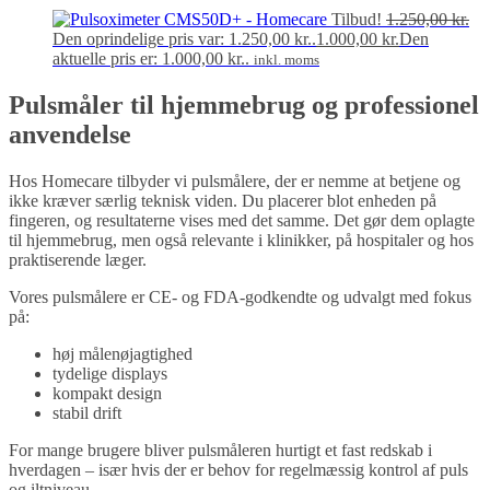
Tilbud!
1.250,00
kr.
Den oprindelige pris var: 1.250,00 kr..
1.000,00
kr.
Den
aktuelle pris er: 1.000,00 kr..
inkl. moms
Pulsmåler til hjemmebrug og professionel
anvendelse
Hos Homecare tilbyder vi pulsmålere, der er nemme at betjene og
ikke kræver særlig teknisk viden. Du placerer blot enheden på
fingeren, og resultaterne vises med det samme. Det gør dem oplagte
til hjemmebrug, men også relevante i klinikker, på hospitaler og hos
praktiserende læger.
Vores pulsmålere er CE- og FDA-godkendte og udvalgt med fokus
på:
høj målenøjagtighed
tydelige displays
kompakt design
stabil drift
For mange brugere bliver pulsmåleren hurtigt et fast redskab i
hverdagen – især hvis der er behov for regelmæssig kontrol af puls
og iltniveau.