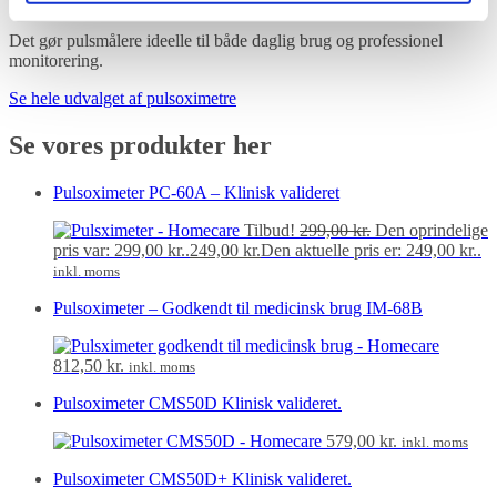
velegnet til gentagne målinger
Det gør pulsmålere ideelle til både daglig brug og professionel
monitorering.
Se hele udvalget af pulsoximetre
Se vores produkter her
Pulsoximeter PC-60A – Klinisk valideret
Tilbud!
299,00
kr.
Den oprindelige
pris var: 299,00 kr..
249,00
kr.
Den aktuelle pris er: 249,00 kr..
inkl. moms
Pulsoximeter – Godkendt til medicinsk brug IM-68B
812,50
kr.
inkl. moms
Pulsoximeter CMS50D Klinisk valideret.
579,00
kr.
inkl. moms
Pulsoximeter CMS50D+ Klinisk valideret.