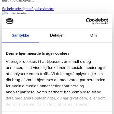
hurtigt og smertefrit.
Se hele udvalget af pulsoximetre
Kvalitet til en god pris
Samtykke
Detaljer
Om
Hvad er en pulsmåler?
Denne hjemmeside bruger cookies
En pulsmåler er en enhed, der måler din hjerterytme og viser, hvor
Vi bruger cookies til at tilpasse vores indhold og
hurtigt dit hjerte slår. Mange moderne pulsmålere – særligt
fingerbaserede modeller – fungerer samtidig som pulsoximeter og
annoncer, til at vise dig funktioner til sociale medier og til
måler også iltmætningen i blodet (SpO2).
at analysere vores trafik. Vi deler også oplysninger om
din brug af vores hjemmeside med vores partnere inden
Pulsmålere anvendes bredt:
for sociale medier, annonceringspartnere og
af personer med KOL, astma eller andre luftvejslidelser
analysepartnere. Vores partnere kan kombinere disse
af ældre og kronisk syge, der har behov for løbende
sundhedsovervågning
data med andre oplysninger, du har givet dem, eller som
af sportsudøvere, der ønsker bedre kontrol over intensitet og
de har indsamlet fra din brug af deres tjenester.
restitution
i kliniske miljøer som hospitaler, lægehuse og plejesektoren