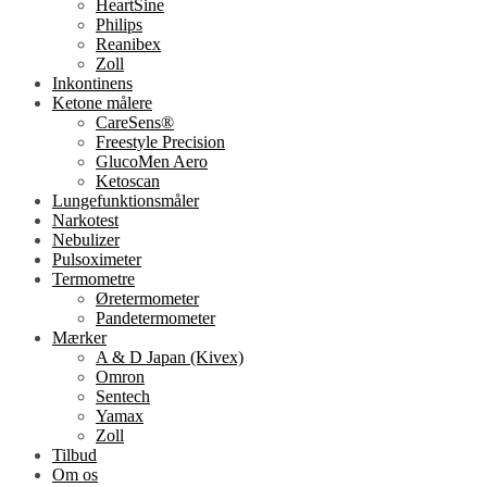
HeartSine
Philips
Reanibex
Zoll
Inkontinens
Ketone målere
CareSens®
Freestyle Precision
GlucoMen Aero
Ketoscan
Lungefunktionsmåler
Narkotest
Nebulizer
Pulsoximeter
Termometre
Øretermometer
Pandetermometer
Mærker
A & D Japan (Kivex)
Omron
Sentech
Yamax
Zoll
Tilbud
Om os