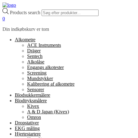
Products search
0
Din indkøbskurv er tom
Alkometre
ACE Instruments
Dräger
Sentech
Alkolåse
Engangs alkotester
Screening
Mundstykker
Kalibrering af alkometre
Sensorer
Blodsukkermålere
Blodtryksmålere
Kivex
A & D Japan (Kivex)
Omron
Dropstativer
EKG måling
Hjertestartere