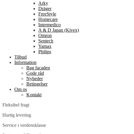
Arky
Dräger
FreeStyle
Homecare
Intermedico
A & D Japan (Kivex)
Omron
Sentech
Yamax
Philips
Tilbud
Information
Bag facaden
Gode råd
Nyheder
Betingelser
Om os
Kontakt
Fleksibel fragt
Hurtig levering
Service i verdensklasse