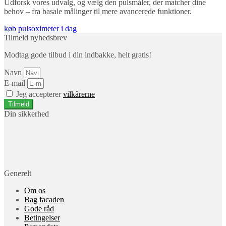
Udforsk vores udvalg, og vælg den pulsmåler, der matcher dine
behov – fra basale målinger til mere avancerede funktioner.
køb pulsoximeter i dag
Tilmeld nyhedsbrev
Modtag gode tilbud i din indbakke, helt gratis!
Navn
E-mail
Jeg accepterer
vilkårerne
Tilmeld
Din sikkerhed
Generelt
Om os
Bag facaden
Gode råd
Betingelser