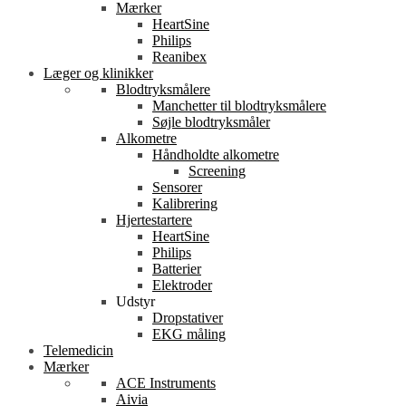
Mærker
HeartSine
Philips
Reanibex
Læger og klinikker
Blodtryksmålere
Manchetter til blodtryksmålere
Søjle blodtryksmåler
Alkometre
Håndholdte alkometre
Screening
Sensorer
Kalibrering
Hjertestartere
HeartSine
Philips
Batterier
Elektroder
Udstyr
Dropstativer
EKG måling
Telemedicin
Mærker
ACE Instruments
Aivia