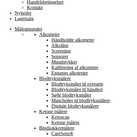
Handelsbetingelser
Kontakt
Nyheder
Lagersalg
Måleapparater
Alkometre
Håndholdte alkometre
Alkolåse
Screening
Sensorer
Mundstykker
Kalibrering af alkometre
Engangs alkotester
Blodtryksmålere
Blodtryksmåler til overarm
Blodtryksmåler til håndled
Søjle blodtryksmåler
Manchetter til blodtryksmålere
Digitale blodtryksmålere
Ketone målere
Ketoscan
Ketone målere
Blodsukkermålere
CareSens®