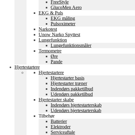
FreeStyle
GlucoMen Aero
EKG & Puls
EKG måling
Pulsoximeter
Narkotest
Unow Narko Spyttest
Lungefunktion
Lungefunktionsmåler
Termometre
Øre
Pande
Hjertestartere
Hjertestartere
Hjertestarter basis
Hjertestarter træner
Indendørs pakketilbud
Udendørs pakketilbud
Hjertestarter skabe
Indendørs hjertestarterskab
Udendørs hjertestarterskab
Tilbehør
Batterier
Elektroder
Serviceaftale