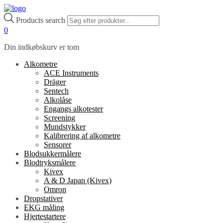
Products search
0
Din indkøbskurv er tom
Alkometre
ACE Instruments
Dräger
Sentech
Alkolåse
Engangs alkotester
Screening
Mundstykker
Kalibrering af alkometre
Sensorer
Blodsukkermålere
Blodtryksmålere
Kivex
A & D Japan (Kivex)
Omron
Dropstativer
EKG måling
Hjertestartere