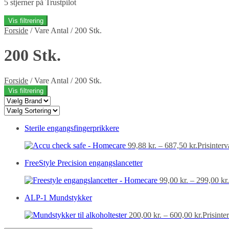
5 stjerner på Trustpilot
Vis filtrering
Forside
/
Vare Antal
/
200 Stk.
200 Stk.
Forside
/
Vare Antal
/
200 Stk.
Vis filtrering
Sterile engangsfingerprikkere
99,88
kr.
–
687,50
kr.
Prisinterv
FreeStyle Precision engangslancetter
99,00
kr.
–
299,00
kr.
ALP-1 Mundstykker
200,00
kr.
–
600,00
kr.
Prisinte