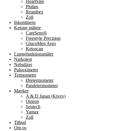
HeartSine
Philips
Reanibex
Zoll
Inkontinens
Ketone målere
CareSens®
Freestyle Precision
GlucoMen Aero
Ketoscan
Lungefunktionsmåler
Narkotest
Nebulizer
Pulsoximeter
Termometre
Øretermometer
Pandetermometer
Mærker
A & D Japan (Kivex)
Omron
Sentech
Yamax
Zoll
Tilbud
Om os