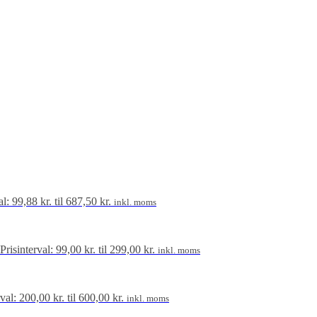
al: 99,88 kr. til 687,50 kr.
inkl. moms
Prisinterval: 99,00 kr. til 299,00 kr.
inkl. moms
rval: 200,00 kr. til 600,00 kr.
inkl. moms