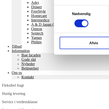
Arky
Dräger
Samtykkevalg
FreeStyle
Nødvendig
Homecare
Intermedico
A & D Japan (Kivex)
Omron
Sentech
Yamax
Philips
Afvis
Tilbud
Information
Bag facaden
Gode råd
Nyheder
Betingelser
Om os
Kontakt
Fleksibel fragt
Hurtig levering
Service i verdensklasse