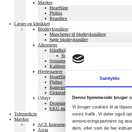
Mærker
HeartSine
Philips
Reanibex
Læger og klinikker
Blodtryksmålere
Manchetter til blodtryksmålere
Søjle blodtryksmåler
Alkometre
Håndholdte alkometre
Screening
Sensorer
Kalibrering
Hjertestartere
HeartSine
Samtykke
Philips
Batterier
Elektroder
Denne hjemmeside bruger c
Udstyr
Dropstativer
Vi bruger cookies til at tilpas
EKG måling
vores trafik. Vi deler også 
Telemedicin
Mærker
annonceringspartnere og anal
ACE Instruments
dem, eller som de har indsaml
Aivia