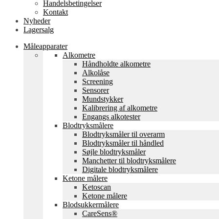
Handelsbetingelser
Kontakt
Nyheder
Lagersalg
Måleapparater
Alkometre
Håndholdte alkometre
Alkolåse
Screening
Sensorer
Mundstykker
Kalibrering af alkometre
Engangs alkotester
Blodtryksmålere
Blodtryksmåler til overarm
Blodtryksmåler til håndled
Søjle blodtryksmåler
Manchetter til blodtryksmålere
Digitale blodtryksmålere
Ketone målere
Ketoscan
Ketone målere
Blodsukkermålere
CareSens®