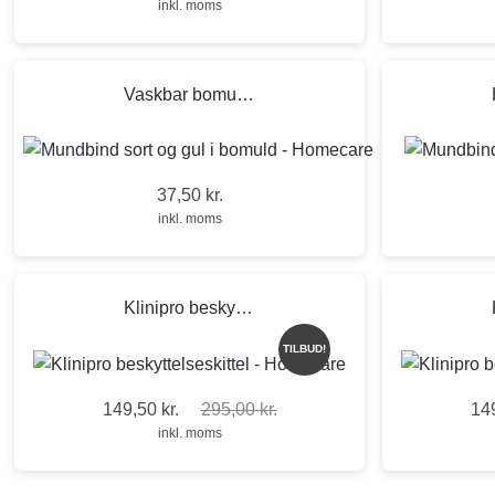
inkl. moms
Vaskbar bomulds maske til infektionsbeskyttelse
37,50
kr.
inkl. moms
Klinipro beskyttelseskittel XL
TILBUD!
149,50
kr.
295,00
kr.
14
Den oprindelige pris var: 295,00 kr..
Den aktuelle pris er: 149,50 kr..
inkl. moms