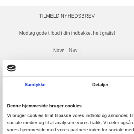
TILMELD NYHEDSBREV
Modtag gode tilbud i din indbakke, helt gratis!
Navn
E-mail
Jeg accepterer
vilkårerne
Tilmeld
Samtykke
Detaljer
Denne hjemmeside bruger cookies
DIN SIKKERHED
GENERELT
Vi bruger cookies til at tilpasse vores indhold og annoncer, til 
sociale medier og til at analysere vores trafik. Vi deler også
Om os
vores hjemmeside med vores partnere inden for sociale med