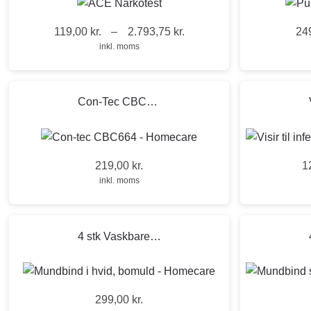
Sensorer
119,00
kr.
–
2.793,75
kr.
24
Prisinterval: 119,00 kr. til 2.793,75 kr.
inkl. moms
Con-Tec CBC664
219,00
kr.
1
inkl. moms
4 stk Vaskbare bomulds maske til infektions beskyttelse
299,00
kr.