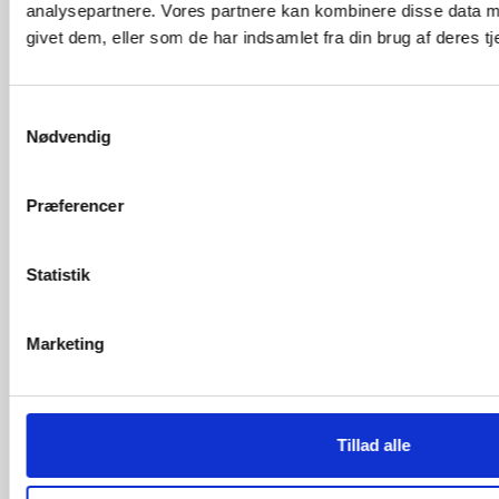
Bag facaden
analysepartnere. Vores partnere kan kombinere disse data m
givet dem, eller som de har indsamlet fra din brug af deres tj
Gode råd
Betingelser
S
Persondata
Nødvendig
a
m
Kontakt
t
Præferencer
y
KUNDESERVICE
k
k
Statistik
European HomeCare ApS
e
v
Viadukt alle 16
Marketing
a
2900 Hellerup
l
Telefon: 29 73 93 60
g
Hverdage 9 – 16
info@homecare.dk
Tillad alle
CVR: 26 17 25 78