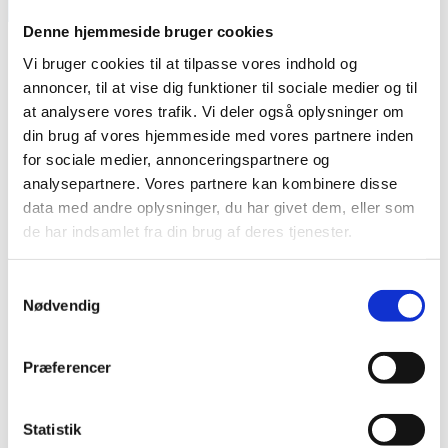
Denne hjemmeside bruger cookies
Vi bruger cookies til at tilpasse vores indhold og
Søjle
annoncer, til at vise dig funktioner til sociale medier og til
blodtryksmåler
at analysere vores trafik. Vi deler også oplysninger om
din brug af vores hjemmeside med vores partnere inden
for sociale medier, annonceringspartnere og
Forside
/
Måleapparater
/
Blodtryksmålere
/
Søjle blodtryksmåler
analysepartnere. Vores partnere kan kombinere disse
data med andre oplysninger, du har givet dem, eller som
de har indsamlet fra din brug af deres tjenester.
VIS FILTRERING
Samtykkevalg
Nødvendig
A&D Digital kviksølvfrit søjle blodtryksmåler
Præferencer
Statistik