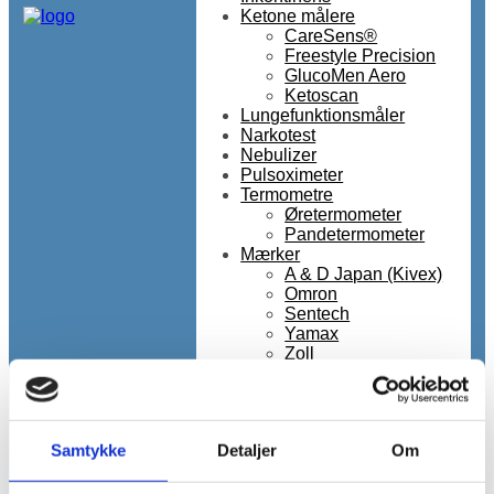
Ketone målere
CareSens®
Freestyle Precision
GlucoMen Aero
Ketoscan
Lungefunktionsmåler
Narkotest
Nebulizer
Pulsoximeter
Termometre
Øretermometer
Pandetermometer
Mærker
A & D Japan (Kivex)
Omron
Sentech
Yamax
Zoll
Tilbud
Om os
Handelsbetingelser
Kontakt
Samtykke
Detaljer
Om
Nyheder
Lagersalg