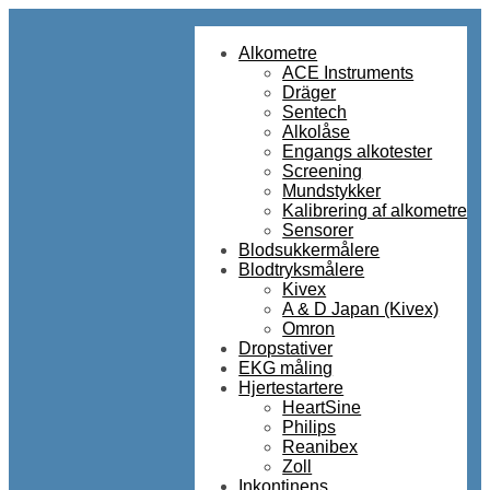
Alkometre
ACE Instruments
Dräger
Sentech
Alkolåse
Engangs alkotester
Screening
Mundstykker
Kalibrering af alkometre
Sensorer
Blodsukkermålere
Blodtryksmålere
Kivex
A & D Japan (Kivex)
Omron
Dropstativer
EKG måling
Hjertestartere
HeartSine
Philips
Reanibex
Zoll
Inkontinens