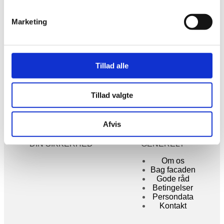
1.195,00
kr.
inkl. moms
Marketing
TILMELD NYHEDSBREV
Tillad alle
Modtag gode tilbud i din indbakke, helt gratis!
Navn
Tillad valgte
E-mail
Jeg accepterer
vilkårerne
Afvis
Tilmeld
DIN SIKKERHED
GENERELT
Om os
Bag facaden
Gode råd
Betingelser
Persondata
Kontakt