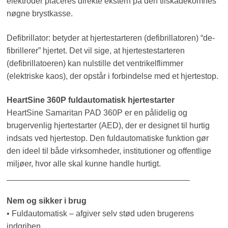
elektroder placeres direkte ekstern på den tilskadekomnes
nøgne brystkasse.
Defibrillator: betyder at hjertestarteren (defibrillatoren) “de-
fibrillerer” hjertet. Det vil sige, at hjertestestarteren
(defibrillatoeren) kan nulstille det ventrikelflimmer
(elektriske kaos), der opstår i forbindelse med et hjertestop.
HeartSine 360P fuldautomatisk hjertestarter
HeartSine Samaritan PAD 360P er en pålidelig og
brugervenlig hjertestarter (AED), der er designet til hurtig
indsats ved hjertestop. Den fuldautomatiske funktion gør
den ideel til både virksomheder, institutioner og offentlige
miljøer, hvor alle skal kunne handle hurtigt.
________________________________________
Nem og sikker i brug
• Fuldautomatisk – afgiver selv stød uden brugerens
indgriben