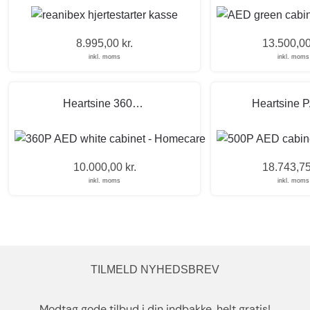
8.995,00
kr.
13.500,0
inkl. moms
inkl. moms
Heartsine 360P Samaritan fuld automatisk med indendørsskab
10.000,00
kr.
18.743,7
inkl. moms
inkl. moms
TILMELD NYHEDSBREV
Modtag gode tilbud i din indbakke, helt gratis!