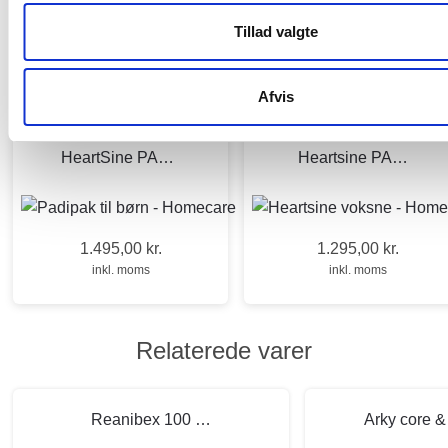
Tillad valgte
Manual
HeartSine produktsammenligninger
Du kunne også være interesseret i…
Afvis
HeartSine PAD 350P/360P/500p – PADIPAK Til børn
Heartsine PAD 300P/360P/500P – PADPAK
1.495,00
kr.
1.295,00
kr.
inkl. moms
inkl. moms
Relaterede varer
Reanibex 100 fuldautomatisk AED