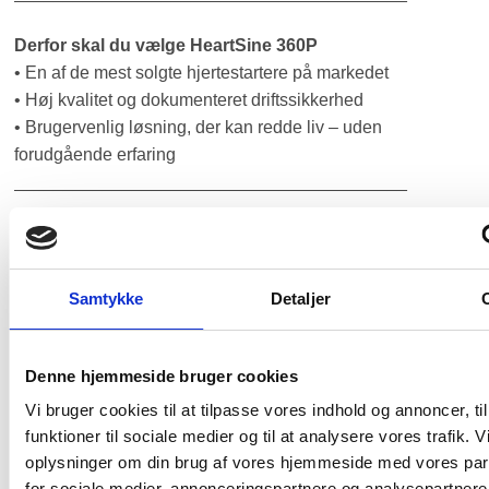
Derfor skal du vælge HeartSine 360P
• En af de mest solgte hjertestartere på markedet
• Høj kvalitet og dokumenteret driftssikkerhed
• Brugervenlig løsning, der kan redde liv – uden
forudgående erfaring
________________________________________
HeartSine 360P er det oplagte valg, hvis du ønsker en
effektiv, driftssikker og omkostningsvenlig hjertestarter
til din arbejdsplads eller offentlige lokation.
Samtykke
Detaljer
IP56 mod støv og vandstænk (ikke vandtæt).
Denne hjemmeside bruger cookies
Data:
Vi bruger cookies til at tilpasse vores indhold og annoncer, til
Mål: 20 cm x 18,4 cm x 4,8 cm
funktioner til sociale medier og til at analysere vores trafik. 
Vægt: 1,1 kg
oplysninger om din brug af vores hjemmeside med vores par
for sociale medier, annonceringspartnere og analysepartnere