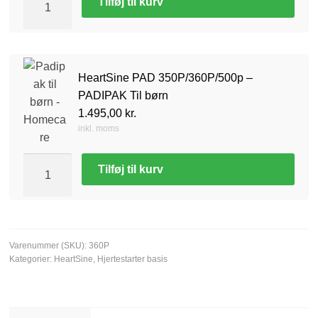
Tilføj til kurv
HeartSine PAD 350P/360P/500p –
PADIPAK Til børn
1.495,00
kr.
inkl. moms
Tilføj til kurv
Varenummer (SKU):
360P
Kategorier:
HeartSine
,
Hjertestarter basis