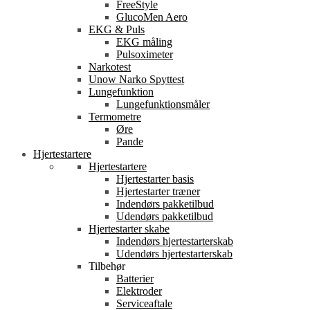
FreeStyle
GlucoMen Aero
EKG & Puls
EKG måling
Pulsoximeter
Narkotest
Unow Narko Spyttest
Lungefunktion
Lungefunktionsmåler
Termometre
Øre
Pande
Hjertestartere
Hjertestartere
Hjertestarter basis
Hjertestarter træner
Indendørs pakketilbud
Udendørs pakketilbud
Hjertestarter skabe
Indendørs hjertestarterskab
Udendørs hjertestarterskab
Tilbehør
Batterier
Elektroder
Serviceaftale