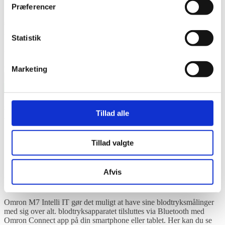
Præferencer
hjemmefra kan overvåge din tilstand.
995,00
kr.
Den oprindelige pris var: 995,00 kr..
849,00
kr.
Den
aktuelle pris er: 849,00 kr..
inkl. moms
Statistik
8 på lager
OMRON M7 Intelli IT ESH valideret digital blodtryksmåler antal
Marketing
Tilføj til kurv
Varenummer (SKU):
OM002
Kategorier:
Blodtryksmåler til
overarm
,
Blodtryksmålere
,
Blodtryksmålere med stor manchet
,
Tillad alle
Mærker
,
Omron
,
Omron
Beskrivelse
Yderligere information
Tillad valgte
Info
Spørg til varen
Afvis
Beskrivelse
Omron M7 Intelli IT gør det muligt at have sine blodtryksmålinger
med sig over alt. blodtryksapparatet tilsluttes via Bluetooth med
Omron Connect app på din smartphone eller tablet. Her kan du se