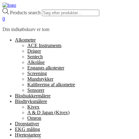
Products search
0
Din indkøbskurv er tom
Alkometre
ACE Instruments
Dräger
Sentech
Alkolåse
Engangs alkotester
Screening
Mundstykker
Kalibrering af alkometre
Sensorer
Blodsukkermålere
Blodtryksmålere
Kivex
A & D Japan (Kivex)
Omron
Dropstativer
EKG måling
Hjertestartere