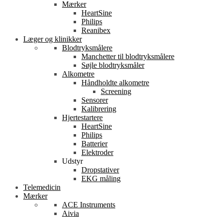
Mærker
HeartSine
Philips
Reanibex
Læger og klinikker
Blodtryksmålere
Manchetter til blodtryksmålere
Søjle blodtryksmåler
Alkometre
Håndholdte alkometre
Screening
Sensorer
Kalibrering
Hjertestartere
HeartSine
Philips
Batterier
Elektroder
Udstyr
Dropstativer
EKG måling
Telemedicin
Mærker
ACE Instruments
Aivia