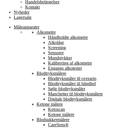
Handelsbetingelser
Kontakt
Nyheder
Lagersalg
Måleapparater
Alkometre
Håndholdte alkometre
Alkolåse
Screening
Sensorer
Mundstykker
Kalibrering af alkometre
Engangs alkotester
Blodtryksmålere
Blodtryksmåler til overarm
Blodtryksmåler til håndled
Søjle blodtryksmåler
Manchetter til blodtryksmålere
Digitale blodtryksmålere
Ketone målere
Ketoscan
Ketone målere
Blodsukkermålere
CareSens®