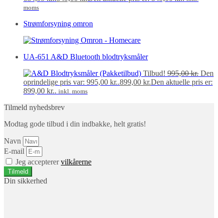
moms
Strømforsyning omron
UA-651 A&D Bluetooth blodtryksmåler
Tilbud!
995,00
kr.
Den
oprindelige pris var: 995,00 kr..
899,00
kr.
Den aktuelle pris er:
899,00 kr..
inkl. moms
Tilmeld nyhedsbrev
Modtag gode tilbud i din indbakke, helt gratis!
Navn
E-mail
Jeg accepterer
vilkårerne
Tilmeld
Din sikkerhed