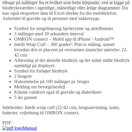
tilbage på målinger fra et hvilket som helst tidspunkt, ved at kigge på
blodtryksværdier i ugentlige, månedlige eller årlige diagrammer. Du
kan også eksportere data til Excel direkte fra din mobiltelefon.
Anbefalet til gravide og til personer med sukkersyge.
Symbol for uregelmæssig hjerterytme og atrieflimmer
3 målinger med 30 sekunders interval
OMRON connect – Mobil app til iPhone / Android™
Intelli Wrap Cuff – 360 grader¹: Præcis måling, uanset
hvordan den er placeret på overarmen (manchet størrelse: 22-
42 cm)
Aflæsning af det aktuelle blodtryk og det sidste målte blodtryk
samtidigt på displayet.
Symbol for forhøjet blodtryk
2 brugere
Hukommelse på 100 målinger pr. bruger
Melding om bevægelsesfejl
Klinisk valideret også til gravide og diabetikere
5 års garanti
Indeholder: Intelli wrap cuff (22-42 cm), brugsanvisning, taske,
batterier, vejledning til OMRON connect.
PDF:
Manual