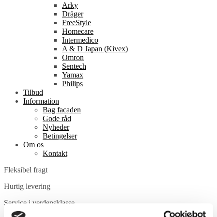
Arky
Dräger
FreeStyle
Homecare
Intermedico
A & D Japan (Kivex)
Omron
Sentech
Yamax
Philips
Tilbud
Information
Bag facaden
Gode råd
Nyheder
Betingelser
Om os
Kontakt
Fleksibel fragt
Hurtig levering
Service i verdensklasse