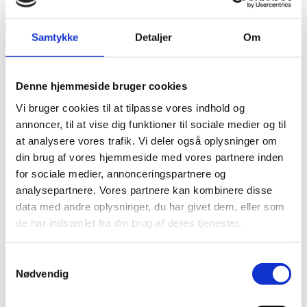
5 stjerner på Trustpilot
Vis filtrering
Samtykke
Detaljer
Om
Forside
/
Måleapparater
/
Blodtryksmålere
/
OMRON M7 Intelli IT
ESH valideret digital blodtryksmåler
Tilbud!
Denne hjemmeside bruger cookies
Vi bruger cookies til at tilpasse vores indhold og
annoncer, til at vise dig funktioner til sociale medier og til
at analysere vores trafik. Vi deler også oplysninger om
OMRON M7 Intelli IT ESH
din brug af vores hjemmeside med vores partnere inden
valideret digital
for sociale medier, annonceringspartnere og
analysepartnere. Vores partnere kan kombinere disse
blodtryksmåler
data med andre oplysninger, du har givet dem, eller som
de har indsamlet fra din brug af deres tjenester.
VÆSTENLIGT UDVIKLET NY MODEL
Omron M7 Intelli IT AFib er nu med angivelse af atrieflimmer også
Samtykkevalg
ved en enkelt måling. Atrieflimmer øger risikoen for et slagtilfælde
Nødvendig
med ca. 4 til 5 gange.
M7 Intelli IT detekterer og angiver om du har atrieflimmer, så du