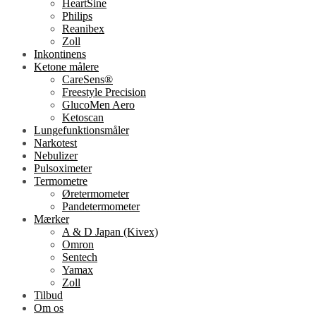
HeartSine
Philips
Reanibex
Zoll
Inkontinens
Ketone målere
CareSens®
Freestyle Precision
GlucoMen Aero
Ketoscan
Lungefunktionsmåler
Narkotest
Nebulizer
Pulsoximeter
Termometre
Øretermometer
Pandetermometer
Mærker
A & D Japan (Kivex)
Omron
Sentech
Yamax
Zoll
Tilbud
Om os