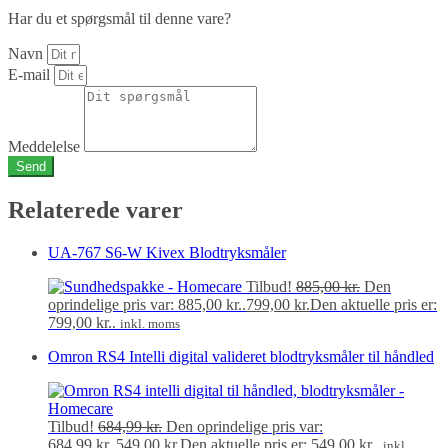
Har du et spørgsmål til denne vare?
Navn
E-mail
Meddelelse
Send
Relaterede varer
UA-767 S6-W Kivex Blodtryksmåler
Tilbud!
885,00
kr.
Den
oprindelige pris var: 885,00 kr..
799,00
kr.
Den aktuelle pris er:
799,00 kr..
inkl. moms
Omron RS4 Intelli digital valideret blodtryksmåler til håndled
Tilbud!
684,99
kr.
Den oprindelige pris var:
684,99 kr..
549,00
kr.
Den aktuelle pris er: 549,00 kr..
inkl.