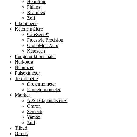
HeartSine
Philips
Reanibex
Zoll
Inkontinens
Ketone målere
CareSens®
Freestyle Precision
GlucoMen Aero
Ketoscan
Lungefunktionsmåler
Narkotest
Nebulizer
Pulsoximeter
Termometre
Øretermometer
Pandetermometer
Mærker
A & D Japan (Kivex)
Omron
Sentech
Yamax
Zoll
Tilbud
Om os