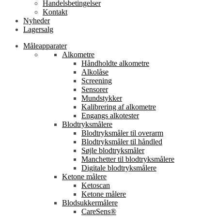
Handelsbetingelser
Kontakt
Nyheder
Lagersalg
Måleapparater
Alkometre
Håndholdte alkometre
Alkolåse
Screening
Sensorer
Mundstykker
Kalibrering af alkometre
Engangs alkotester
Blodtryksmålere
Blodtryksmåler til overarm
Blodtryksmåler til håndled
Søjle blodtryksmåler
Manchetter til blodtryksmålere
Digitale blodtryksmålere
Ketone målere
Ketoscan
Ketone målere
Blodsukkermålere
CareSens®