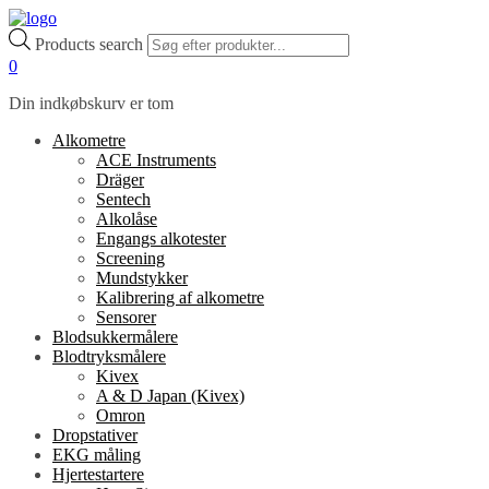
Products search
0
Din indkøbskurv er tom
Alkometre
ACE Instruments
Dräger
Sentech
Alkolåse
Engangs alkotester
Screening
Mundstykker
Kalibrering af alkometre
Sensorer
Blodsukkermålere
Blodtryksmålere
Kivex
A & D Japan (Kivex)
Omron
Dropstativer
EKG måling
Hjertestartere