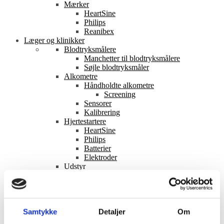
Mærker
HeartSine
Philips
Reanibex
Læger og klinikker
Blodtryksmålere
Manchetter til blodtryksmålere
Søjle blodtryksmåler
Alkometre
Håndholdte alkometre
Screening
Sensorer
Kalibrering
Hjertestartere
HeartSine
Philips
Batterier
Elektroder
Udstyr
Dropstativer
EKG måling
Telemedicin
Mærker
ACE Instruments
Samtykke
Detaljer
Om
Aivia