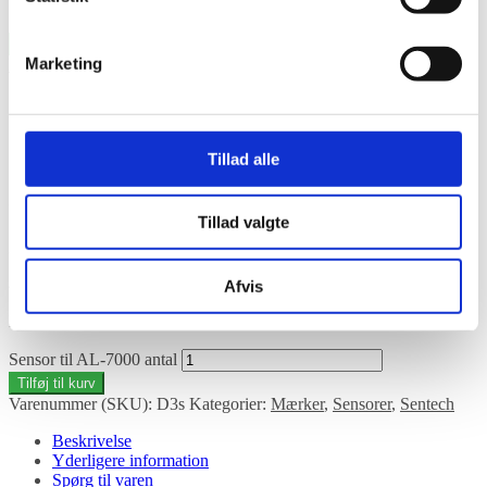
5 stjerner på Trustpilot
Vis filtrering
Marketing
Forside
/
Mærker
/
Sentech
/
Sensor til AL-7000
Sensor til AL-7000
Tillad alle
Udskiftelig kalibreret sensor til AL7000 digitalt alkometer.
Tillad valgte
239,00
kr.
inkl. moms
485 på lager
Afvis
På lager
Sensor til AL-7000 antal
Tilføj til kurv
Varenummer (SKU):
D3s
Kategorier:
Mærker
,
Sensorer
,
Sentech
Beskrivelse
Yderligere information
Spørg til varen