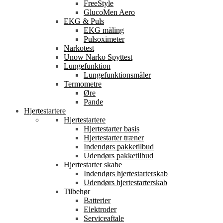
FreeStyle
GlucoMen Aero
EKG & Puls
EKG måling
Pulsoximeter
Narkotest
Unow Narko Spyttest
Lungefunktion
Lungefunktionsmåler
Termometre
Øre
Pande
Hjertestartere
Hjertestartere
Hjertestarter basis
Hjertestarter træner
Indendørs pakketilbud
Udendørs pakketilbud
Hjertestarter skabe
Indendørs hjertestarterskab
Udendørs hjertestarterskab
Tilbehør
Batterier
Elektroder
Serviceaftale