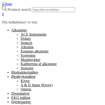
Products search
0
Din indkøbskurv er tom
Alkometre
ACE Instruments
Dräger
Sentech
Alkolåse
Engangs alkotester
Screening
Mundstykker
Kalibrering af alkometre
Sensorer
Blodsukkermålere
Blodtryksmålere
Kivex
A & D Japan (Kivex)
Omron
Dropstativer
EKG måling
Hjertestartere