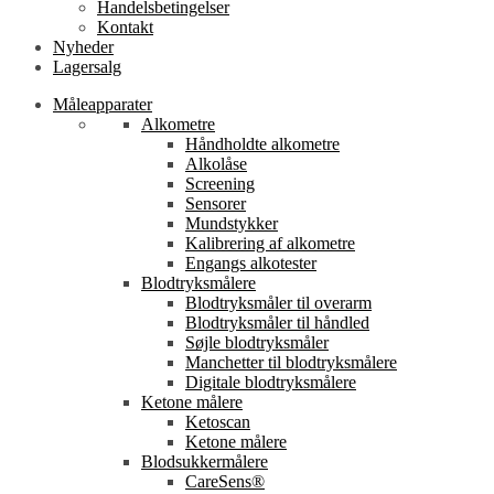
Handelsbetingelser
Kontakt
Nyheder
Lagersalg
Måleapparater
Alkometre
Håndholdte alkometre
Alkolåse
Screening
Sensorer
Mundstykker
Kalibrering af alkometre
Engangs alkotester
Blodtryksmålere
Blodtryksmåler til overarm
Blodtryksmåler til håndled
Søjle blodtryksmåler
Manchetter til blodtryksmålere
Digitale blodtryksmålere
Ketone målere
Ketoscan
Ketone målere
Blodsukkermålere
CareSens®