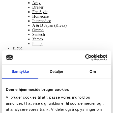
Arky
Dräger
FreeStyle
Homecare
Intermedico
A & D Japan (Kivex)
Omron
Sentech
Yamax
Philips
Tilbud
Information
Bag facaden
Gode råd
Nyheder
Betingelser
Samtykke
Detaljer
Om
Om os
Kontakt
Fleksibel fragt
Denne hjemmeside bruger cookies
Hurtig levering
Vi bruger cookies til at tilpasse vores indhold og
annoncer, til at vise dig funktioner til sociale medier og til
Service i verdensklasse
at analysere vores trafik. Vi deler også oplysninger om