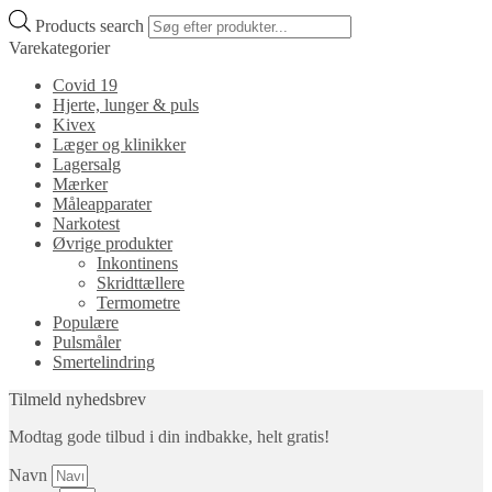
Products search
Varekategorier
Covid 19
Hjerte, lunger & puls
Kivex
Læger og klinikker
Lagersalg
Mærker
Måleapparater
Narkotest
Øvrige produkter
Inkontinens
Skridttællere
Termometre
Populære
Pulsmåler
Smertelindring
Tilmeld nyhedsbrev
Modtag gode tilbud i din indbakke, helt gratis!
Navn