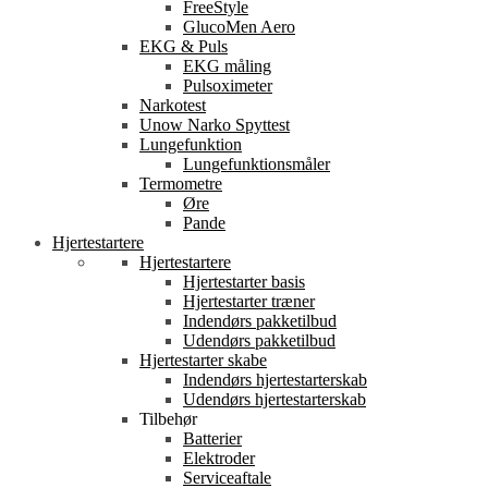
FreeStyle
GlucoMen Aero
EKG & Puls
EKG måling
Pulsoximeter
Narkotest
Unow Narko Spyttest
Lungefunktion
Lungefunktionsmåler
Termometre
Øre
Pande
Hjertestartere
Hjertestartere
Hjertestarter basis
Hjertestarter træner
Indendørs pakketilbud
Udendørs pakketilbud
Hjertestarter skabe
Indendørs hjertestarterskab
Udendørs hjertestarterskab
Tilbehør
Batterier
Elektroder
Serviceaftale