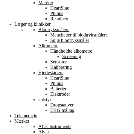
Mærker
HeartSine
Philips
Reanibex
Læger og klinikker
Blodtryksmålere
Manchetter til blodtryksmålere
Søjle blodtryksmåler
Alkometre
Håndholdte alkometre
Screening
Sensorer
Kalibrering
Hjertestartere
HeartSine
Philips
Batterier
Elektroder
Udstyr
Dropstativer
EKG måling
Telemedicin
Mærker
ACE Instruments
Aivia