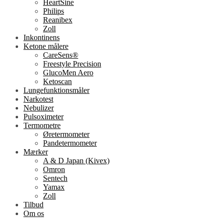
HeartSine
Philips
Reanibex
Zoll
Inkontinens
Ketone målere
CareSens®
Freestyle Precision
GlucoMen Aero
Ketoscan
Lungefunktionsmåler
Narkotest
Nebulizer
Pulsoximeter
Termometre
Øretermometer
Pandetermometer
Mærker
A & D Japan (Kivex)
Omron
Sentech
Yamax
Zoll
Tilbud
Om os