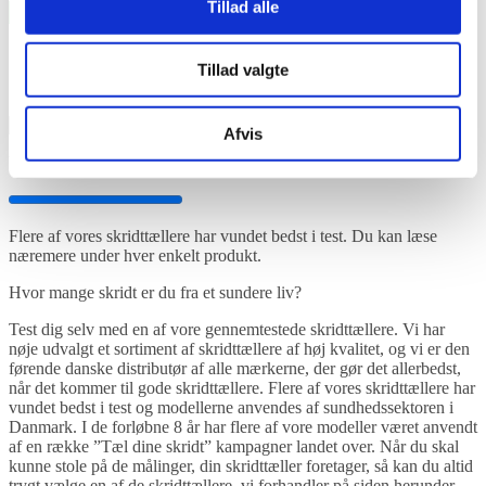
Tillad alle
Vis filtrering
Yamax DIGI-WALKER SW200
Tillad valgte
175,00
kr.
inkl. moms
Afvis
Viser 1 resultat
Flere af vores skridttællere har vundet bedst i test. Du kan læse
næremere under hver enkelt produkt.
Hvor mange skridt er du fra et sundere liv?
Test dig selv med en af vore gennemtestede skridttællere. Vi har
nøje udvalgt et sortiment af skridttællere af høj kvalitet, og vi er den
førende danske distributør af alle mærkerne, der gør det allerbedst,
når det kommer til gode skridttællere. Flere af vores skridttællere har
vundet bedst i test og modellerne anvendes af sundhedssektoren i
Danmark. I de forløbne 8 år har flere af vore modeller været anvendt
af en række ”Tæl dine skridt” kampagner landet over. Når du skal
kunne stole på de målinger, din skridttæller foretager, så kan du altid
trygt vælge en af de skridttællere, vi forhandler på siden herunder.