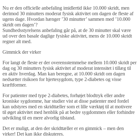
Nu er den officielle anbefaling imidlertid ikke 10.000 skridt, men
derimod 30 minutters moderat fysisk aktivitet om dagen de fleste af
ugens dage. Hvordan hænger ’30 minutter’ sammen med ’10.000
skridt om dagen’?
Sundhedsstyrelsens anbefaling går på, at de 30 minutter skal være
ud over den basale daglige fysiske aktivitet, mens de 10.000 skridt
regner alt med.
Gimmick der virker
For langt de fleste er der overensstemmelse mellem 10.000 skridt per
dag og 30 minutters fysisk aktivitet af moderat intensitet i tillæg til
en aktiv hverdag. Man kan beregne, at 10.000 skridt om dagen
nedsætter risikoen for hjertesygdom, type 2-diabetes og visse
kræftformer.
For patienter med type 2-diabetes, forhøjet blodtryk eller andre
kroniske sygdomme, har studier vist at disse patienter med fordel
kan udstyres med en skridttæller som et lille værktøj til at motivere
til øget aktivitet med henblik på at bedre sygdommen eller forhindre
udvikling til en mere alvorlig tilstand.
Det er muligt, at den der skridttæller er en gimmick – men den
virker! Det kan ikke diskuteres.