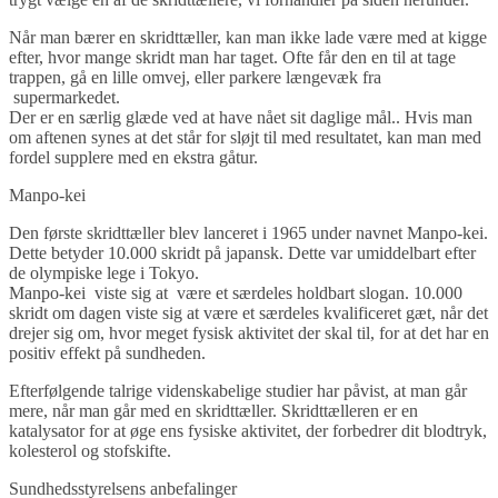
Når man bærer en skridttæller, kan man ikke lade være med at kigge
efter, hvor mange skridt man har taget. Ofte får den en til at tage
trappen, gå en lille omvej, eller parkere længevæk fra
supermarkedet.
Der er en særlig glæde ved at have nået sit daglige mål.. Hvis man
om aftenen synes at det står for sløjt til med resultatet, kan man med
fordel supplere med en ekstra gåtur.
Manpo-kei
Den første skridttæller blev lanceret i 1965 under navnet Manpo-kei.
Dette betyder 10.000 skridt på japansk. Dette var umiddelbart efter
de olympiske lege i Tokyo.
Manpo-kei viste sig at være et særdeles holdbart slogan. 10.000
skridt om dagen viste sig at være et særdeles kvalificeret gæt, når det
drejer sig om, hvor meget fysisk aktivitet der skal til, for at det har en
positiv effekt på sundheden.
Efterfølgende talrige videnskabelige studier har påvist, at man går
mere, når man går med en skridttæller. Skridttælleren er en
katalysator for at øge ens fysiske aktivitet, der forbedrer dit blodtryk,
kolesterol og stofskifte.
Sundhedsstyrelsens anbefalinger