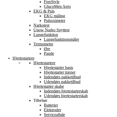
FreeStyle
GlucoMen Aero
EKG & Puls
EKG måling
Pulsoximeter
Narkotest
Unow Narko Spyttest
Lungefunktion
Lungefunktionsmåler
Termometre
Øre
Pande
Hjertestartere
Hjertestartere
Hjertestarter basis
Hjertestarter træner
Indendørs pakketilbud
Udendørs pakketilbud
Hjertestarter skabe
Indendørs hjertestarterskab
Udendørs hjertestarterskab
Tilbehør
Batterier
Elektroder
Serviceaftale