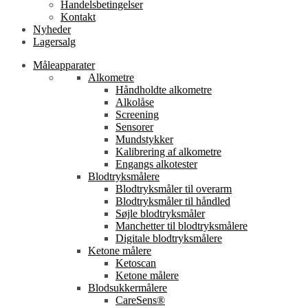
Handelsbetingelser
Kontakt
Nyheder
Lagersalg
Måleapparater
Alkometre
Håndholdte alkometre
Alkolåse
Screening
Sensorer
Mundstykker
Kalibrering af alkometre
Engangs alkotester
Blodtryksmålere
Blodtryksmåler til overarm
Blodtryksmåler til håndled
Søjle blodtryksmåler
Manchetter til blodtryksmålere
Digitale blodtryksmålere
Ketone målere
Ketoscan
Ketone målere
Blodsukkermålere
CareSens®