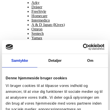
Arky
Dräger
FreeStyle
Homecare
Intermedico
A & D Japan (Kivex)
Omron
Sentech
Yamax
Philips
Tilbud
Information
Bag facaden
Gode råd
Samtykke
Detaljer
Om
Nyheder
Betingelser
Om os
Kontakt
Denne hjemmeside bruger cookies
Vi bruger cookies til at tilpasse vores indhold og
Fleksibel fragt
annoncer, til at vise dig funktioner til sociale medier og til
Hurtig levering
at analysere vores trafik. Vi deler også oplysninger om
Service i verdensklasse
din brug af vores hjemmeside med vores partnere inden
for sociale medier, annonceringspartnere og