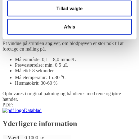
Spørg til varen
Tillad valgte
Beskrivelse
CareSens Pro teststrimler måler hurtigt og præcist β-keton i blodet.
Afvis
Strimlen absorberer automatisk den lille blodprøve, som påføres den
snævre kant af strimlen. Skal ikke kodes.
Et vindue på strimlen angiver, om blodprøven er stor nok til at
foretage en måling på.
Måleområde: 0,1 – 8,0 mmol/L
Prøvestørrelse: min. 0,5 μL
Måletid: 8 sekunder
o
Måletemperatur: 15-30
C
Hæmatokrit: 30-60 %
Opbevares i original pakning og håndteres med rene og tørre
hænder.
PDF:
Datablad
Yderligere information
Vægt
0,1000 kg