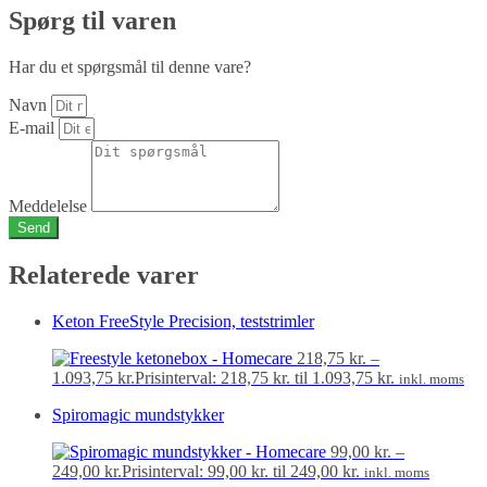
Spørg til varen
Har du et spørgsmål til denne vare?
Navn
E-mail
Meddelelse
Send
Relaterede varer
Keton FreeStyle Precision, teststrimler
218,75
kr.
–
1.093,75
kr.
Prisinterval: 218,75 kr. til 1.093,75 kr.
inkl. moms
Spiromagic mundstykker
99,00
kr.
–
249,00
kr.
Prisinterval: 99,00 kr. til 249,00 kr.
inkl. moms