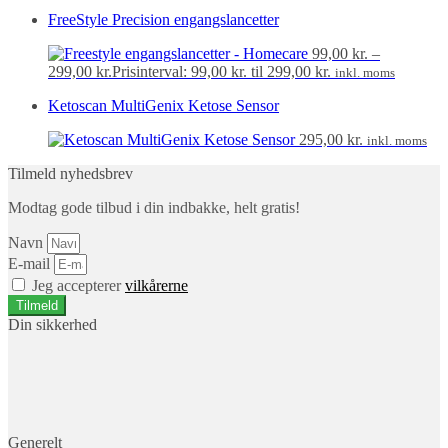
FreeStyle Precision engangslancetter
99,00
kr.
–
299,00
kr.
Prisinterval: 99,00 kr. til 299,00 kr.
inkl. moms
Ketoscan MultiGenix Ketose Sensor
295,00
kr.
inkl. moms
Tilmeld nyhedsbrev
Modtag gode tilbud i din indbakke, helt gratis!
Navn
E-mail
Jeg accepterer
vilkårerne
Tilmeld
Din sikkerhed
Generelt