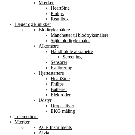
Mærker
HeartSine
Philips
Reanibex
Læger og klinikker
Blodtryksmålere
Manchetter til blodtryksmålere
Søjle blodtryksmåler
Alkometre
Håndholdte alkometre
Screening
Sensorer
Kalibrering
Hjertestartere
HeartSine
Philips
Batterier
Elektroder
Udstyr
Dropstativer
EKG måling
Telemedicin
Mærker
ACE Instruments
Aivia