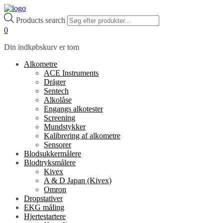
Products search
0
Din indkøbskurv er tom
Alkometre
ACE Instruments
Dräger
Sentech
Alkolåse
Engangs alkotester
Screening
Mundstykker
Kalibrering af alkometre
Sensorer
Blodsukkermålere
Blodtryksmålere
Kivex
A & D Japan (Kivex)
Omron
Dropstativer
EKG måling
Hjertestartere