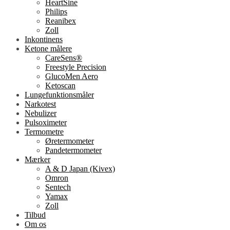
HeartSine
Philips
Reanibex
Zoll
Inkontinens
Ketone målere
CareSens®
Freestyle Precision
GlucoMen Aero
Ketoscan
Lungefunktionsmåler
Narkotest
Nebulizer
Pulsoximeter
Termometre
Øretermometer
Pandetermometer
Mærker
A & D Japan (Kivex)
Omron
Sentech
Yamax
Zoll
Tilbud
Om os